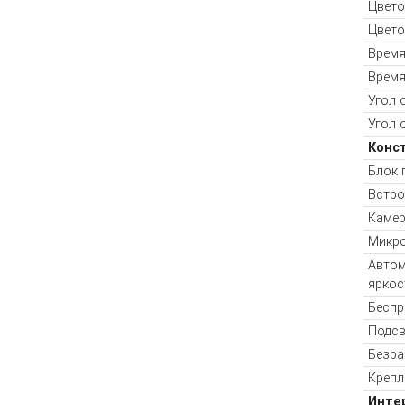
Цвето
Цвето
Время
Время
Угол 
Угол 
Конс
Блок 
Встро
Каме
Микр
Автом
яркос
Беспр
Подсв
Безра
Крепл
Инте