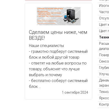
Изогн
Часто
Отсутс
Цвет 
Цвет 
Сделаем цены ниже, чем
ВЕЗДЕ!
Техн
Расши
Наши специалисты:
диапа
- грамотно подберут системный
Повер
блок и любой другой товар
Сенсо
- ответят на любые вопросы по
Глуби
товару, объяснят что лучше
Улучш
выбрать и почему
- бесплатно соберут системный
Динам
экран
блок ...
Техно
1 сентября 2024
Яркос
Контр