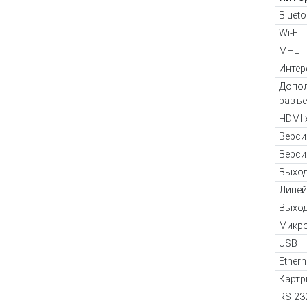
Blueto
Wi-Fi
MHL
Интер
Допол
разъ
HDMI-
Верси
Верси
Выход
Линей
Выход
Микр
USB
Ethern
Картр
RS-23