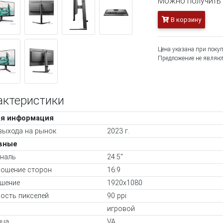
Можно получить 1
В корзину
Цена указана при покуп
Предложение не являют
актеристики
я информация
выхода на рынок
2023 г.
вные
наль
24.5"
ошение сторон
16:9
шение
1920x1080
ость пикселей
90 ppi
игровой
ица
VA