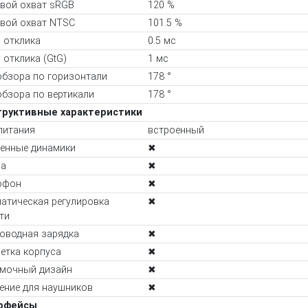
вой охват sRGB
120 %
вой охват NTSC
101.5 %
 отклика
0.5 мс
 отклика (GtG)
1 мс
обзора по горизонтали
178 °
обзора по вертикали
178 °
труктивные характеристики
питания
встроенный
енные динамики
✖
ра
✖
офон
✖
атическая регулировка
✖
ти
оводная зарядка
✖
етка корпуса
✖
мочный дизайн
✖
ение для наушников
✖
рфейсы