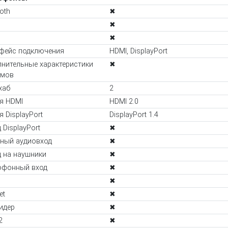
oth
✖
✖
✖
фейс подключения
HDMI, DisplayPort
нительные характеристики
✖
емов
хаб
2
я HDMI
HDMI 2.0
я DisplayPort
DisplayPort 1.4
 DisplayPort
✖
ный аудиовход
✖
 на наушники
✖
офонный вход
✖
✖
et
✖
идер
✖
2
✖