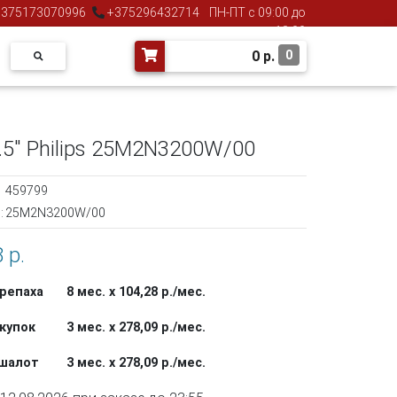
375173070996
+375296432714
ПН-ПТ с 09:00 до
18:00
0
р.
0
.5" Philips 25M2N3200W/00
459799
:
25M2N3200W/00
 р.
репаха
8 мес. х 104,28 р./мес.
купок
3 мес. х 278,09 р./мес.
ашалот
3 мес. х 278,09 р./мес.