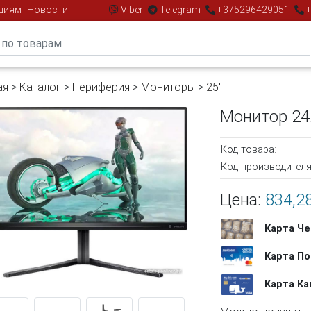
циям
Новости
Viber
Telegram
+375296429051
+
ая
>
Каталог
>
Периферия
>
Мониторы
>
25"
Монитор 24
Код товара:
Код производителя
Цена:
834,28
Карта Че
Карта По
Карта К