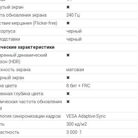
утый экран
✖
та обновления экрана
240 Гц
твие мерцания (Flicker-free)
✖
корпуса
черный
подставки
черный
ические характеристики
ренный динамический
✖
зон (HDR)
хность экрана
матовая
рный экран
✖
на цвета
8 бит + FRC
енная глубина цвета
✖
ическая частота обновления
✖
а
логия синхронизации кадров
VESA Adaptive-Sync
ть
300 кд/м2
астность
3 000 :1