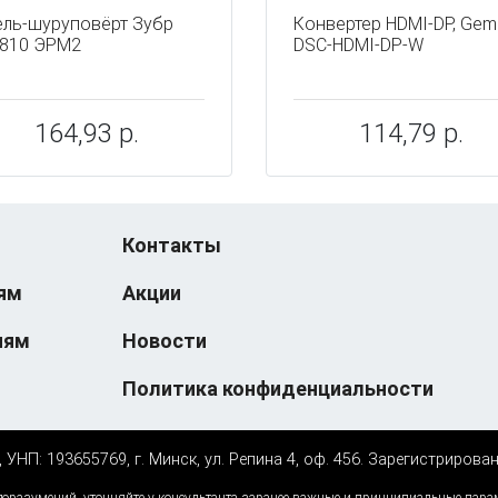
ль-шуруповёрт Зубр
Конвертер HDMI-DP, Gem
810 ЭРМ2
DSC-HDMI-DP-W
164,93 р.
114,79 р.
Контакты
ям
Акции
иям
Новости
Политика конфиденциальности
НП: 193655769, г. Минск, ул. Репина 4, оф. 456. Зарегистрирова
к-еусрюин - кеусрюин - r-tech.by - эртеч - артеч - эртек - артек