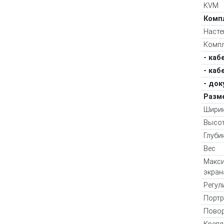
KVM
Комп
Насте
Компл
- каб
- каб
- до
Разм
Шири
Высо
Глуби
Вес
Макси
экран
Регул
Портр
Повор