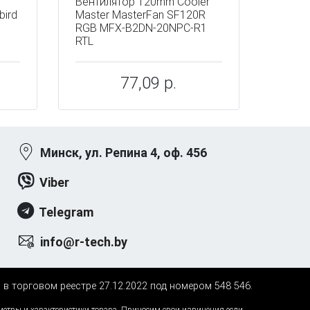
Вентилятор 120mm Cooler
bird
Master MasterFan SF120R
RGB MFX-B2DN-20NPC-R1
RTL
77,09 р.
Минск, ул. Репина 4, оф. 456
Viber
Telegram
info@r-tech.by
н в торговом реестре 27.12.2022 под номером 548 546.