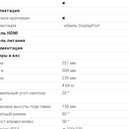
✖
лектация
нное крепление
✖
ектация
- кбаель DisplayPort
ель HDMI
ель питания
кументация
еры и вес
на
557 мм
та
508 мм
на
239 мм
4.64 кг
мальный угол наклона
20 °
а
ировка высоты подставки
130 мм
етный режим
90 °
от вправо-влево
30 °