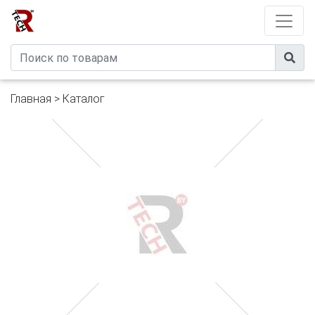
Developed by
eXtremeComp
Главная
>
Каталог