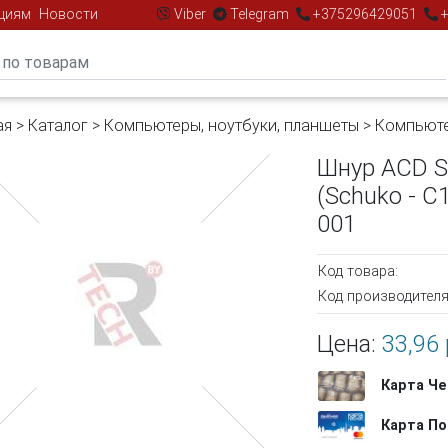
циям
Новости
Viber
Telegram
+375296429051
+
ая
>
Каталог
>
Компьютеры, ноутбуки, планшеты
>
Компьют
Шнур ACD Su
(Schuko - C
001
Код товара:
Код производителя
Цена:
33,96 
Карта Че
Карта По