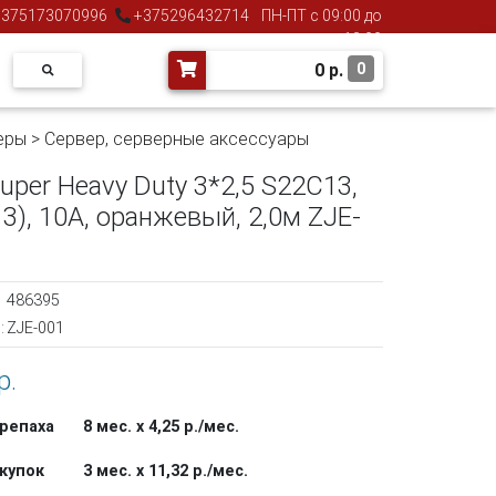
375173070996
+375296432714
ПН-ПТ с 09:00 до
18:00
0
р.
0
еры
>
Сервер, серверные аксессуары
per Heavy Duty 3*2,5 S22C13,
13), 10А, оранжевый, 2,0м ZJE-
486395
:
ZJE-001
р.
репаха
8 мес. х 4,25 р./мес.
купок
3 мес. х 11,32 р./мес.