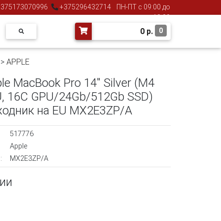
375173070996
+375296432714
ПН-ПТ с 09:00 до
18:00
0
р.
0
>
APPLE
le MacBook Pro 14" Silver (M4
U, 16C GPU/24Gb/512Gb SSD)
ходник на EU MX2E3ZP/A
517776
Apple
:
MX2E3ZP/A
чии