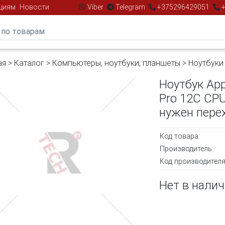
циям
Новости
Viber
Telegram
+375296429051
+
ая
>
Каталог
>
Компьютеры, ноутбуки, планшеты
>
Ноутбуки
Ноутбук App
Pro 12C CP
нужен пере
Код товара:
Производитель:
Код производителя
Нет в нали