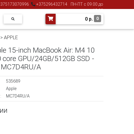
375173070996
+375296432714
ПН-ПТ с 09:00 до
18:00
0
р.
0
>
APPLE
le 15-inch MacBook Air: M4 10
0 core GPU/24GB/512GB SSD -
U MC7D4RU/A
535689
Apple
:
MC7D4RU/A
чии