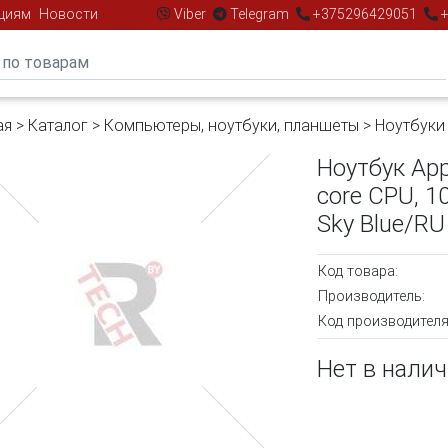
циям
Новости
Viber
Telegram
+375296429051
+
ая
>
Каталог
>
Компьютеры, ноутбуки, планшеты
>
Ноутбуки
Ноутбук App
core CPU, 1
Sky Blue/R
Код товара:
Производитель:
Код производителя
Нет в нали