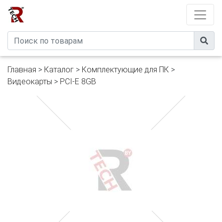
Developed by
eXtremeComp
Главная
>
Каталог
>
Комплектующие для ПК
>
Видеокарты
>
PCI-E 8GB