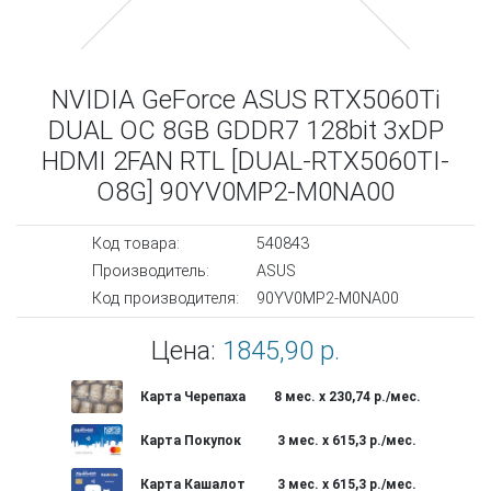
NVIDIA GeForce ASUS RTX5060Ti
DUAL OC 8GB GDDR7 128bit 3xDP
HDMI 2FAN RTL [DUAL-RTX5060TI-
O8G] 90YV0MP2-M0NA00
Код товара:
540843
Производитель:
ASUS
Код производителя:
90YV0MP2-M0NA00
Цена:
1845,90 р.
Карта Черепаха
8 мес. х 230,74 р./мес.
Карта Покупок
3 мес. х 615,3 р./мес.
Карта Кашалот
3 мес. х 615,3 р./мес.