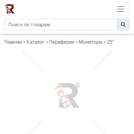
Developed by
eXtremeComp
Главная
>
Каталог
>
Периферия
>
Мониторы
>
25"