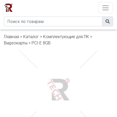
Developed by
eXtremeComp
Главная
>
Каталог
>
Комплектующие для ПК
>
Видеокарты
>
PCI-E 8GB