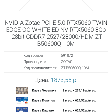
NVIDIA Zotac PCI-E 5.0 RTX5060 TWIN
EDGE OC WHITE ED NV RTX5060 8Gb
128bit GDDR7 2527/28000/HDM ZT-
B50600Q-10M
Код товара:
591872
Производитель:
ZOTAC
Код производителя:
ZT-B50600Q-10M
Цена:
1873,55 р.
Карта Черепаха
8 мес. х 234,19 р./мес.
Карта Покупок
3 мес. х 624,52 р./мес.
Карта Кашалот
3 мес. х 624,52 р./мес.