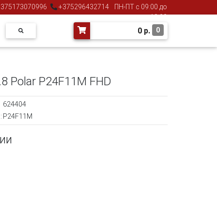
375173070996
+375296432714
ПН-ПТ с 09:00 до
18:00
0
р.
0
.8 Polar P24F11M FHD
624404
:
P24F11M
чии