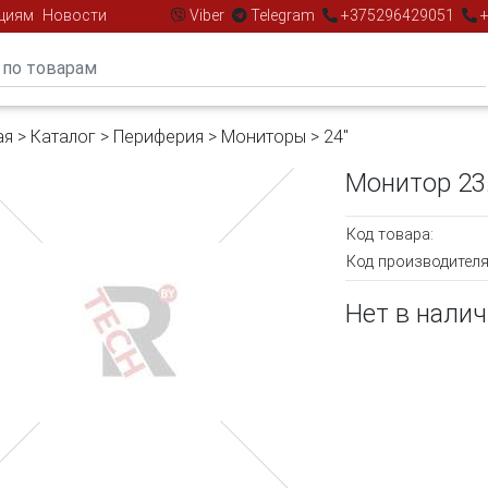
циям
Новости
Viber
Telegram
+375296429051
+
ая
>
Каталог
>
Периферия
>
Мониторы
>
24"
Монитор 23
Код товара:
Код производителя
Нет в нали