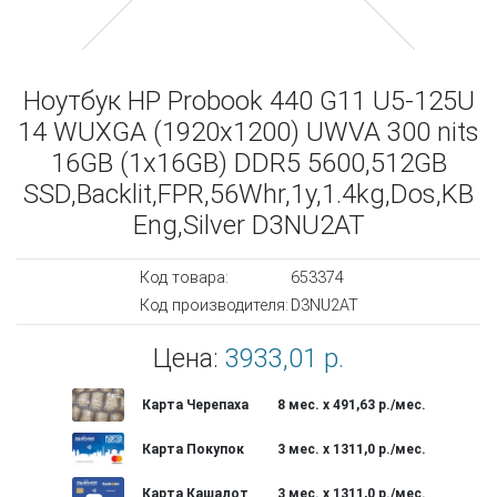
Ноутбук HP Probook 440 G11 U5-125U
14 WUXGA (1920x1200) UWVA 300 nits
16GB (1x16GB) DDR5 5600,512GB
SSD,Backlit,FPR,56Whr,1y,1.4kg,Dos,KB
Eng,Silver D3NU2AT
Код товара:
653374
Код производителя:
D3NU2AT
Цена:
3933,01 р.
Карта Черепаха
8 мес. х 491,63 р./мес.
Карта Покупок
3 мес. х 1311,0 р./мес.
Карта Кашалот
3 мес. х 1311,0 р./мес.