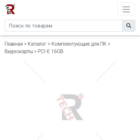
Developed by
eXtremeComp
Главная
>
Каталог
>
Комплектующие для ПК
>
Видеокарты
>
PCI-E 16GB