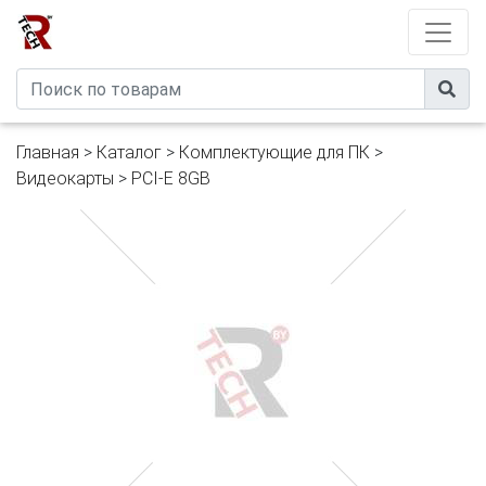
Developed by
eXtremeComp
Главная
>
Каталог
>
Комплектующие для ПК
>
Видеокарты
>
PCI-E 8GB