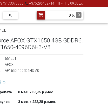
375173070996
+375296432714
ПН-ПТ с 09:00 до
18:00
0
р.
0
 4GB
orce AFOX GTX1650 4GB GDDR6,
AF1650-4096D6H3-V8
661291
AFOX
:
AF1650-4096D6H3-V8
 р.
репаха
8 мес. х 83,35 р./мес.
купок
3 мес. х 222,28 р./мес.