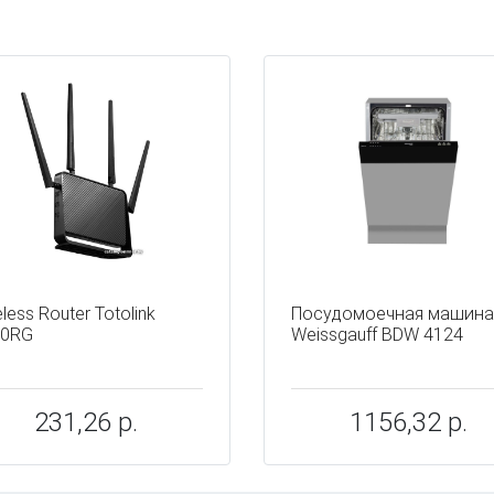
ы
less Router Totolink
Посудомоечная машина
50RG
Weissgauff BDW 4124
231,26 р.
1156,32 р.