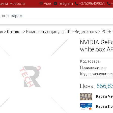
циям
Новости
Viber
Telegram
+375296429051
+
ая
>
Каталог
>
Комплектующие для ПК
>
Видеокарты
>
PCI-E
NVIDIA GeF
white box 
Код товара:
Производитель:
Код производителя
Цена:
666,83
Карта Че
Карта По