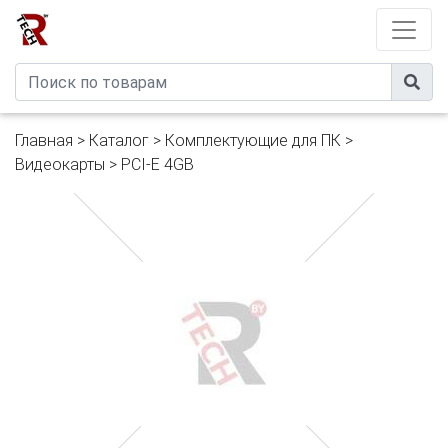
Developed by
eXtremeComp
Главная
>
Каталог
>
Комплектующие для ПК
>
Видеокарты
>
PCI-E 4GB