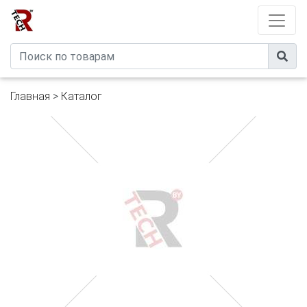
Developed by
eXtremeComp
Главная
>
Каталог