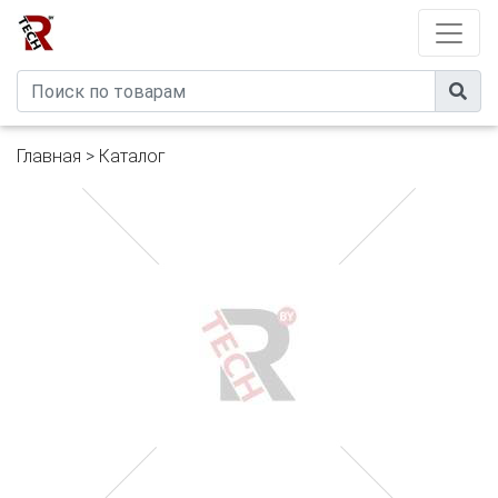
Developed by
eXtremeComp
Главная
>
Каталог